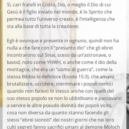
Sì, cari fratelli in Cristo, Dio, o meglio il Dio di cui
Gesù è il figlio inviato nel mondo, è lo Spirito che
permea tutto l’universo creato, è l’intelligenza che
sta alla base di tutta la creazione;
Egli è ovunque e presente in ognuno, quindi non ha
nulla a che fare con il “presunto dio” che gli ebrei
incontrarono sul Sinai, sceso da un’astronave, o
kavod, noto come YHWH, o anche come il dio della
montagna, che era un “uomo di guerra”, come la
stessa Bibbia lo definisce (Esodo 15:3), che amava
brutalizzare, uccidere, sterminare i popoli nemici
quando non facevo lo stesso anche con quelli del
suo stesso popolo se non lo ubbidivano e passavano
a servire le altre pseudo divinità dei popoli vicini,
cosa non diversa da quanto stanno facendo gli
stessi “ebrei sionisti” dei nostri giorni che nei loro
culti segreti fanno sacrifici umani al demone Moloch