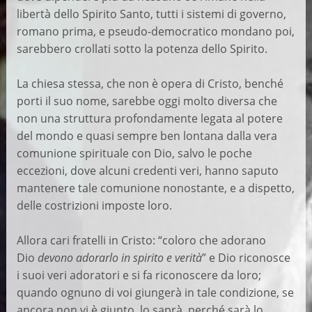
libertà dello Spirito Santo, tutti i sistemi di governo,
romano prima, e pseudo-democratico mondano poi,
sarebbero crollati sotto la potenza dello Spirito.
La chiesa stessa, che non è opera di Cristo, benché
porti il suo nome, sarebbe oggi molto diversa che
non una struttura profondamente legata al potere
del mondo e quasi sempre ben lontana dalla vera
comunione spirituale con Dio, salvo le poche
eccezioni, dove alcuni credenti veri, hanno saputo
mantenere tale comunione nonostante, e a dispetto,
delle costrizioni imposte loro.
Allora cari fratelli in Cristo: “coloro che adorano
Dio
devono adorarlo in spirito e verità
” e Dio riconosce
i suoi veri adoratori e si fa riconoscere da loro;
quando ognuno di voi giungerà in tale condizione, se
ancora non vi è giunto, lo saprà, perché sarà lo