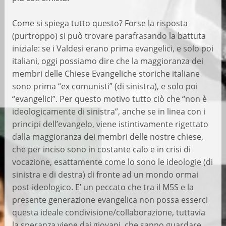
Come si spiega tutto questo? Forse la risposta
(purtroppo) si può trovare parafrasando la battuta
iniziale: se i Valdesi erano prima evangelici, e solo poi
italiani, oggi possiamo dire che la maggioranza dei
membri delle Chiese Evangeliche storiche italiane
sono prima “ex comunisti” (di sinistra), e solo poi
“evangelici”. Per questo motivo tutto ciò che “non è
ideologicamente di sinistra”, anche se in linea con i
principi dell’evangelo, viene istintivamente rigettato
dalla maggioranza dei membri delle nostre chiese,
che per inciso sono in costante calo e in crisi di
vocazione, esattamente come lo sono le ideologie (di
sinistra e di destra) di fronte ad un mondo ormai
post-ideologico. E’ un peccato che tra il M5S e la
presente generazione evangelica non possa esserci
questa ideale condivisione/collaborazione, tuttavia
la speranza viene dai giovani, che sanno guardare