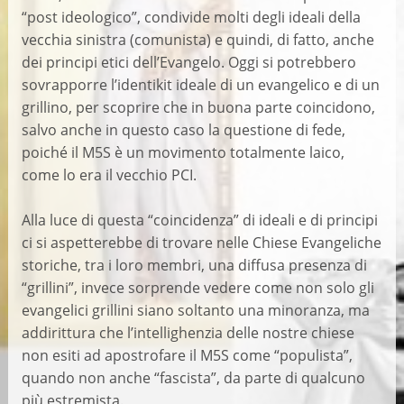
“post ideologico”, condivide molti degli ideali della
vecchia sinistra (comunista) e quindi, di fatto, anche
dei principi etici dell’Evangelo. Oggi si potrebbero
sovrapporre l’identikit ideale di un evangelico e di un
grillino, per scoprire che in buona parte coincidono,
salvo anche in questo caso la questione di fede,
poiché il M5S è un movimento totalmente laico,
come lo era il vecchio PCI.
Alla luce di questa “coincidenza” di ideali e di principi
ci si aspetterebbe di trovare nelle Chiese Evangeliche
storiche, tra i loro membri, una diffusa presenza di
“grillini”, invece sorprende vedere come non solo gli
evangelici grillini siano soltanto una minoranza, ma
addirittura che l’intellighenzia delle nostre chiese
non esiti ad apostrofare il M5S come “populista”,
quando non anche “fascista”, da parte di qualcuno
più estremista.