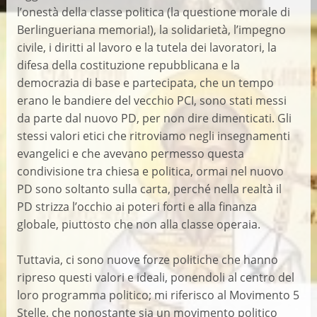
l’onestà della classe politica (la questione morale di
Berlingueriana memoria!), la solidarietà, l’impegno
civile, i diritti al lavoro e la tutela dei lavoratori, la
difesa della costituzione repubblicana e la
democrazia di base e partecipata, che un tempo
erano le bandiere del vecchio PCI, sono stati messi
da parte dal nuovo PD, per non dire dimenticati. Gli
stessi valori etici che ritroviamo negli insegnamenti
evangelici e che avevano permesso questa
condivisione tra chiesa e politica, ormai nel nuovo
PD sono soltanto sulla carta, perché nella realtà il
PD strizza l’occhio ai poteri forti e alla finanza
globale, piuttosto che non alla classe operaia.
Tuttavia, ci sono nuove forze politiche che hanno
ripreso questi valori e ideali, ponendoli al centro del
loro programma politico; mi riferisco al Movimento 5
Stelle, che nonostante sia un movimento politico