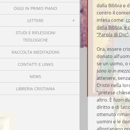
dalla Bibbia e 
OGGI IN PRIMO PIANO
contro il conte
intesa come:
c
LETTERE
della Bibbia, e
STUDI E RIFLESSIONI
“Parola di Dio”
TEOLOGICHE
Ora, essere cri
RACCOLTA MEDITAZIONI
donato all’uomo
se un uomo, o
CONTATTI E LINKS
sono io in mezzo
NEWS
attenere, senz
Cristo nella lo
LIBRERIA CRISTIANA
“pretese chiese
altro. È fuori 
diritto e di fa
ottenuto rimane
uomini e le do
allontanano pro