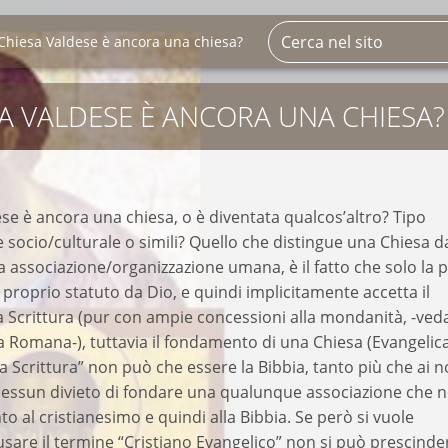
Chiesa Valdese è ancora una chiesa?
SA VALDESE È ANCORA UNA CHIESA?
se è ancora una chiesa, o è diventata qualcos’altro? Tipo
 socio/culturale o simili? Quello che distingue una Chiesa 
 associazione/organizzazione umana, è il fatto che solo la 
l proprio statuto da Dio, e quindi implicitamente accetta il
 Scrittura (pur con ampie concessioni alla mondanità, -ved
a Romana-), tuttavia il fondamento di una Chiesa (Evangelic
la Scrittura” non può che essere la Bibbia, tanto più che ai n
 nessun divieto di fondare una qualunque associazione che 
to al cristianesimo e quindi alla Bibbia. Se però si vuole
sare il termine “Cristiano Evangelico” non si può prescinde