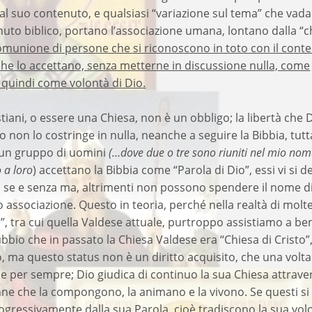
dal suo contenuto, e qualsiasi “variazione sul tema” che vada
nuto biblico, portano l’associazione umana, lontano dalla “c
omunione di persone che si riconoscono in toto con il cont
 che lo accettano, senza metterne in discussione nulla, come
, quindi come volontà di Dio.
stiani, o essere una Chiesa, non è un obbligo; la libertà che 
 non lo costringe in nulla, neanche a seguire la Bibbia, tutt
 un gruppo di uomini
(…dove due o tre sono riuniti nel mio nome
 a loro
) accettano la Bibbia come “Parola di Dio”, essi vi si 
a se e senza ma, altrimenti non possono spendere il nome d
ro associazione. Questo in teoria, perché nella realtà di molt
”, tra cui quella Valdese attuale, purtroppo assistiamo a be
dubbio che in passato la Chiesa Valdese era “Chiesa di Cristo”,
tto, ma questo status non è un diritto acquisito, che una volta
 per sempre; Dio giudica di continuo la sua Chiesa attraver
nne che la compongono, la animano e la vivono. Se questi si
gressivamente dalla sua Parola, cioè tradiscono la sua vol