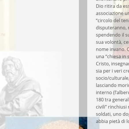
Dio ritira da e
associazione u
“circolo del te
disputeranno, 
spendendo il s
sua volontà, ce
nome invano. Qu
una “chiesa in 
Cristo, insegna
sia per i veri 
socio/culturale,
lasciando morir
interno (l’albe
180 tra generali
civili” rinchius
soldati, uno do
abbia pietà di l