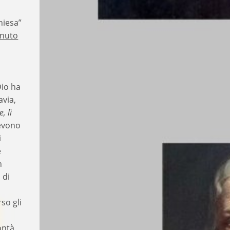
hiesa”
enuto
Dio ha
avia,
, lì
devono
i
e
n
 di
so gli
ontà,