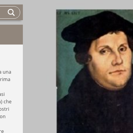
da una
prima
asi
a) che
ostri
non
re