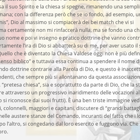
ssa il suo Spirito e la chiesa si spegne, rimanendo una sempl
mana; con la differenza però che se io fondo, ad esempio, u
nnis”, Dio al massimo si compiacerà dei bei match che vi si
ma certamente non mi rinfaccerà nulla, ma se fondo una ch
uo nome e poi vi insegno e pratico dottrine che vanno contr
rtamente l’ira di Dio si abbatterà su di me, per aver usato il
ello che è diventato la Chiesa Valdese oggi non è più defin
senso biblico” e tuttavia essa continua a spendere il nome d
ndo dottrine contrarie alla Parola di Dio, e questo è inaccett
credenti, che sempre più si allontanano da questa associazio
 “pretesa chiesa”, sia e soprattutto da parte di Dio, che la s
e attraverso un progressivo inaridimento delle vocazioni a
ro si riconosce dai suoi frutti). È una ben triste immagine ve
, colonnelli, maggiori e capitani, discutere di “grandi battag
i nelle austere stanze del Comando, incuranti del fatto che i 
po l’altro, si congedano dal loro esercito e fuggono via. Che
oro.