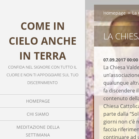
Homepage
>
La 
COME IN
LA CHIE
CIELO ANCHE
IN TERRA
07.09.2017 00:00
La Chiesa Valde
CONFIDA NEL SIGNORE CON TUTTO IL
un’associazione
CUORE E NON TI APPOGGIARE SUL TUO
qualunque altra
DISCERNIMENTO
fa discendere i
contenuto della
HOMEPAGE
Chiesa Cattolic
parte dalla “So
CHI SIAMO
giorni non c’è
MEDITAZIONE DELLA
faccia riferimen
SETTIMANA
continuare ad u