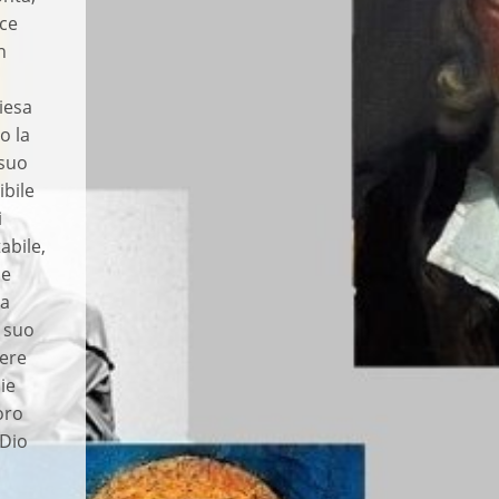
ice
n
iesa
o la
 suo
ibile
i
abile,
ne
ta
l suo
dere
lie
loro
 Dio