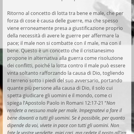
Ritorno al concetto di lotta tra bene e male, che per
forza di cose è causa delle guerre, ma che spesso
viene erroneamente presa a giustificazione proprio
della necessità di avere le guerre per affermare la
pace; il male non si combatte con il male, ma con il
bene. Questo è un concetto che il cristianesimo
propone in alternativa alla guerra come risoluzione
dei conflitti, poiché la lotta contro il male può essere
vinta soltanto rafforzando la causa di Dio, togliendo
il terreno sotto i piedi del suo avversario, portando
quante più persone alla causa di Dio, il solo cui
spetta giudicare gli uomini e il mondo, come ci
spiega l’Apostolo Paolo in Romani 12:17-21 “
Non
rendete a nessuno male per male. Impegnatevi a fare il
bene davanti a tutti gli uomini. Se è possibile, per quanto
dipende da voi, vivete in pace con tutti gli uomini. Non
fate le vostre vendette, miei cari, ma cedete il posto all'ira