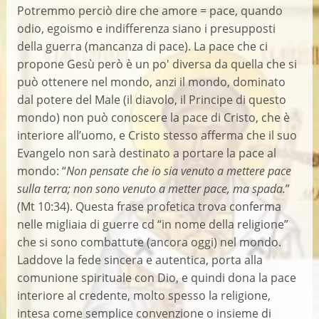
Potremmo perciò dire che amore = pace, quando
odio, egoismo e indifferenza siano i presupposti
della guerra (mancanza di pace). La pace che ci
propone Gesù però è un po' diversa da quella che si
può ottenere nel mondo, anzi il mondo, dominato
dal potere del Male (il diavolo, il Principe di questo
mondo) non può conoscere la pace di Cristo, che è
interiore all’uomo, e Cristo stesso afferma che il suo
Evangelo non sarà destinato a portare la pace al
mondo: “
Non pensate che io sia venuto a mettere pace
sulla terra; non sono venuto a metter pace, ma spada.
”
(Mt 10:34). Questa frase profetica trova conferma
nelle migliaia di guerre cd “in nome della religione”
che si sono combattute (ancora oggi) nel mondo.
Laddove la fede sincera e autentica, porta alla
comunione spirituale con Dio, e quindi dona la pace
interiore al credente, molto spesso la religione,
intesa come semplice convenzione o insieme di