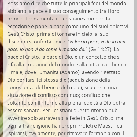
Possiamo dire che tutte le principali fedi del mondo
abbiano la pace e il suo conseguimento tra i loro
principi fondamentali. Il cristianesimo non fa
eccezione e pone la pace come uno dei suoi obiettivi.
Gesù Cristo, prima di tornare in cielo, ai suoi
discepoli sconfortati dice: “
Vi lascio pace; vi do la mia
pace. Io non vi do come il mondo dà.
” (Gv 14:27). La
pace di Cristo, la pace di Dio, è un concetto che si
rifà alla creazione del mondo e alla lotta tra il bene e
il male, dove l’umanità (Adamo), avendo rigettato
Dio per farsi lei stessa dio (acquisizione della
conoscenza del bene e del male), si pone in una
situazione di conflitto continuo; conflitto che
soltanto con il ritorno alla piena fedeltà a Dio potrà
essere sanato. Per i cristiani questo ritorno può
avvenire solo attraverso la fede in Gesù Cristo, ma
ogni altra religione ha i propri Profeti e Maestri cui
ispirarsi, ovviamente, per ritrovare l’armonia con il