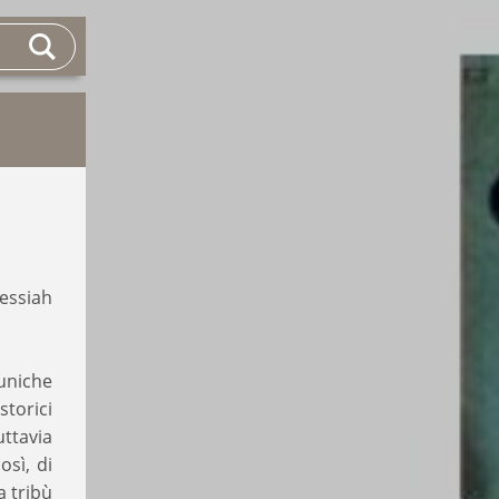
essiah
uniche
storici
ttavia
osì, di
a tribù