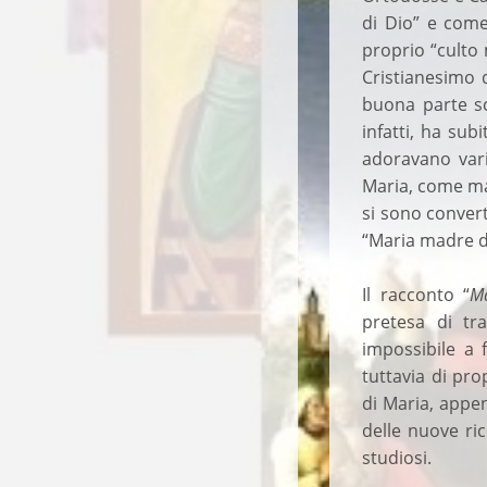
di Dio” e come
proprio “culto 
Cristianesimo d
buona parte scr
infatti, ha sub
adoravano varie
Maria, come mad
si sono convert
“Maria madre di
Il racconto “
M
pretesa di tr
impossibile a f
tuttavia di pro
di Maria, appen
delle nuove ric
studiosi.