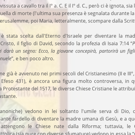
issuta a cavallo tra il I° a. C. E il I° d. C., però ci è ignota, sia
 quella di morte (l'ultima sua presenza è segnalata durante l
erusalemme, poi Maria, letteralmente, scompare dalla Scrit
 stata scelta dall'Eterno d'Israele per diventare la mad
risto, il figlio di David, secondo la profezia di Isaia 7:14 “
P
i darà un segno: Ecco, la giovane concepirà, partorirà un figli
nuele
”, e ben poco altro.
e già è avvenuto nei primi secoli del Cristianesimo (II e III°
i Efeso 431), è ancora una figura molto controversa, in q
 Protestante del 1517, le diverse Chiese Cristiane le attrib
astante.
canoniche) vedono in lei soltanto l'umile serva di Dio, 
sante fardello di diventare la madre umana di Gesù, e a qu
 attengono le Chiese nate dalla Riforma; tuttavia, le 
ttolica (sia pure con diverse sfumature) vedono in essa la