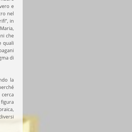
vero e
tro nel
fi”, in
 Maria,
ani che
e quali
 pagani
ogma di
ndo la
perché
, cerca
 figura
braica,
diversi