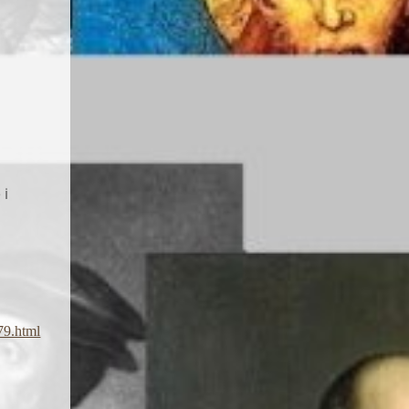
 i
79.html