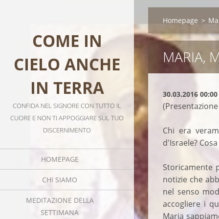
Homepage
>
Ma
COME IN
MARIA, 
CIELO ANCHE
IN TERRA
30.03.2016 00:00
(Presentazione
CONFIDA NEL SIGNORE CON TUTTO IL
CUORE E NON TI APPOGGIARE SUL TUO
Chi era veram
DISCERNIMENTO
d'Israele? Cosa
HOMEPAGE
Storicamente p
notizie che abb
CHI SIAMO
nel senso mode
MEDITAZIONE DELLA
accogliere i qu
SETTIMANA
Maria sappiamo