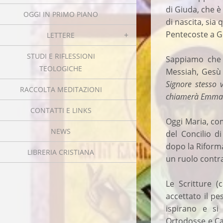
di Giuda, che è v
OGGI IN PRIMO PIANO
di nascita, sia
Pentecoste a G
LETTERE
STUDI E RIFLESSIONI
Sappiamo che è
TEOLOGICHE
Messiah, Gesù C
Signore stesso v
RACCOLTA MEDITAZIONI
chiamerà Emma
CONTATTI E LINKS
Oggi Maria, com
NEWS
del Concilio d
dopo la Riforma
LIBRERIA CRISTIANA
un ruolo contr
Le Scritture (
accettato il pe
ispirano e si
Ortodosse e Ca