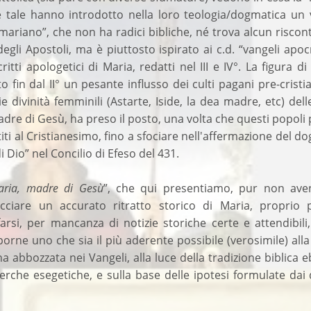
 tale hanno introdotto nella loro teologia/dogmatica un 
mariano”, che non ha radici bibliche, né trova alcun riscon
egli Apostoli, ma è piuttosto ispirato ai c.d. “vangeli apocri
itti apologetici di Maria, redatti nel III e IV°. La figura di
ito fin dal II° un pesante influsso dei culti pagani pre-cristi
 divinità femminili (Astarte, Iside, la dea madre, etc) dell
re di Gesù, ha preso il posto, una volta che questi popoli
iti al Cristianesimo, fino a sfociare nell'affermazione del d
 Dio” nel Concilio di Efeso del 431.
aria, madre di Gesù
”, che qui presentiamo, pur non ave
acciare un accurato ritratto storico di Maria, proprio 
arsi, per mancanza di notizie storiche certe e attendibili
porne uno che sia il più aderente possibile (verosimile) alla
a abbozzata nei Vangeli, alla luce della tradizione biblica e
erche esegetiche, e sulla base delle ipotesi formulate dai 