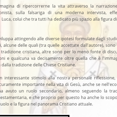
magina di ripercorrerne la vita attraverso la narrazione
onista, sulla falsariga di una moderna intervista, effe
 Luca, colui che tra tutti ha dedicato più spazio alla figura d
sviluppa attingendo alle diverse ipotesi formulate dagli studi
i, alcune delle quali (tra quelle accettate dall'autore), sono
 tradizione cristiana, altre sono per lo meno fonte di disc
ioni e qualcuna va decisamente oltre quella che è l'immag
dalla tradizione delle Chiese Cristiane.
 un interessante stimolo alla nostra personale riflessione
curamente importante nella vita di Gesù, anche se nell'ec
 ha avuto un ruolo secondario, almeno seguendo la trad
 testamentaria, e che proprio per questo ha anche lo scopo
 ruolo e la figura nel panorama Cristiano attuale.