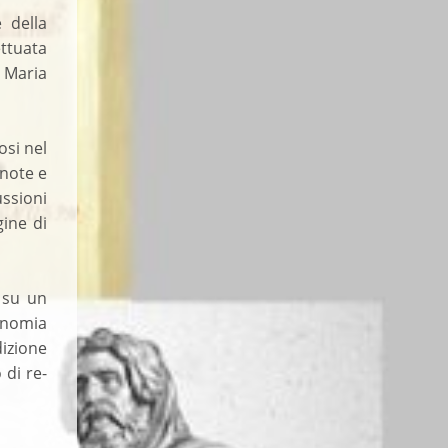
 della
ttuata
i Maria
osi nel
 note e
ussioni
ine di
, su un
onomia
izione
 di re-