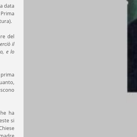
 la data
a Prima
tura).
re del
erciò il
o, e lo
, prima
uanto,
uiscono
che ha
este si
Chiese
 “madre