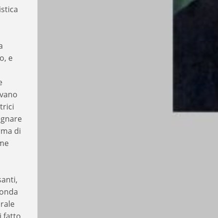
istica
a
o, e
e
evano
rici
segnare
orma di
ome
anti,
fonda
urale
i fatto