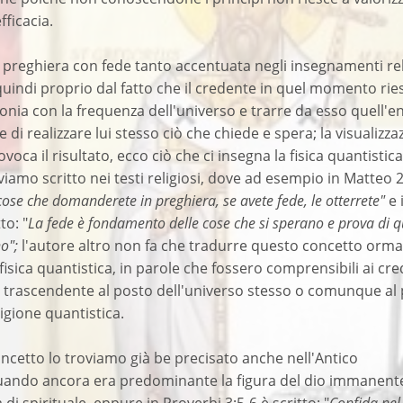
fficacia.
la preghiera con fede tanto accentuata negli insegnamenti rel
 quindi proprio dal fatto che il credente in quel momento rie
tonia con la frequenza dell'universo e trarre da esso quell'e
 di realizzare lui stesso ciò che chiede e spera; la visualizza
ovoca il risultato, ecco ciò che ci insegna la fisica quantistic
oviamo scritto nei testi religiosi, dove ad esempio in Matteo 
 cose che domanderete in preghiera, se avete fede, le otterrete"
e 
to: "
La fede è fondamento delle cose che si sperano e prova di q
no";
l'autore altro non fa che tradurre questo concetto orma
fisica quantistica, in parole che fossero comprensibili ai cre
o trascendente al posto dell'universo stesso o comunque al
ligione quantistica.
ncetto lo troviamo già be precisato anche nell'Antico
ando ancora era predominante la figura del dio immanent