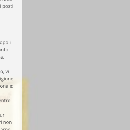
i posti
opoli
onto
ca.
o, vi
ligione
ionale;
entre
pur
ri non
zarne