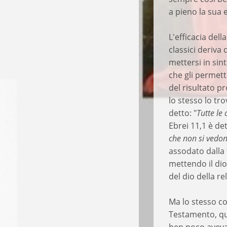
a pieno la sua e
L'efficacia del
classici deriva
mettersi in sin
che gli permette
del risultato pr
lo stesso lo tr
detto: "
Tutte le
Ebrei 11,1 è det
che non si vedo
assodato dalla 
mettendo il di
del dio della re
Ma lo stesso co
Testamento, qu