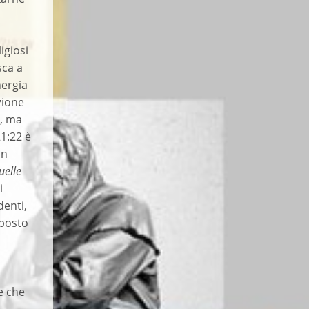
igiosi
sca a
nergia
zione
a, ma
21:22 è
in
uelle
i
denti,
 posto
e che