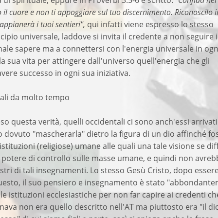
di spirituale, eppure in Proverbi 3:5-6 è scritto: "
Confida nel
 il cuore e non ti appoggiare sul tuo discernimento. Riconoscilo i
i appianerà i tuoi sentieri",
qui infatti viene espresso lo stesso
cipio universale, laddove si invita il credente a non seguire i
nale sapere ma a connettersi con l'energia universale in ogn
la sua vita per attingere dall'universo quell'energia che gli
vere successo in ogni sua iniziativa.
tali da molto tempo
questa verità, quelli occidentali ci sono anch'essi arrivati
dovuto "mascherarla" dietro la figura di un dio affinché fo
istituzioni (religiose) umane alle quali una tale visione se di
l potere di controllo sulle masse umane, e quindi non avre
stri di tali insegnamenti. Lo stesso Gesù Cristo, dopo esser
questo, il suo pensiero e insegnamento è stato "abbondant
e istituzioni ecclesiastiche per non far capire ai credenti che
ava non era quello descritto nell'AT ma piuttosto era "il di