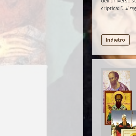
dell'universo st
criptica:
"…il re
Indietro