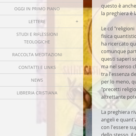
questo è anche 
OGGI IN PRIMO PIANO
la preghiera è 
LETTERE
Le cd "religion
STUDI E RIFLESSIONI
fisica quantist
TEOLOGICHE
ha ricercato qu
comunque parte
RACCOLTA MEDITAZIONI
questi saperi 
ma nel senso ch
CONTATTI E LINKS
tra l'essenza d
NEWS
per lo meno, que
"precetti relig
LIBRERIA CRISTIANA
altrettante pot
La preghiera r
angeli e quant'
con l'essere su
dello stesso, il