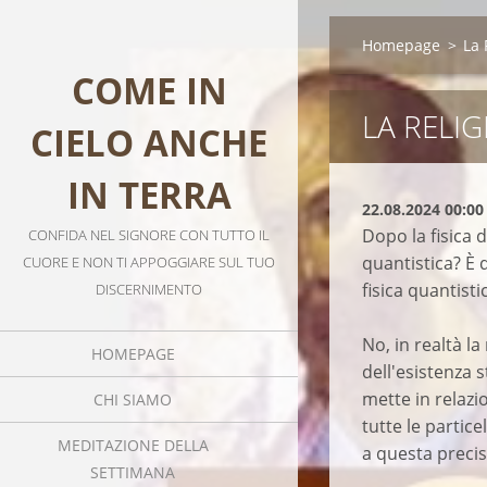
Homepage
>
La 
COME IN
LA RELI
CIELO ANCHE
IN TERRA
22.08.2024 00:00
Dopo la fisica 
CONFIDA NEL SIGNORE CON TUTTO IL
quantistica? È 
CUORE E NON TI APPOGGIARE SUL TUO
fisica quantisti
DISCERNIMENTO
No, in realtà la
HOMEPAGE
dell'esistenza 
mette in relazi
CHI SIAMO
tutte le partic
MEDITAZIONE DELLA
a questa precis
SETTIMANA