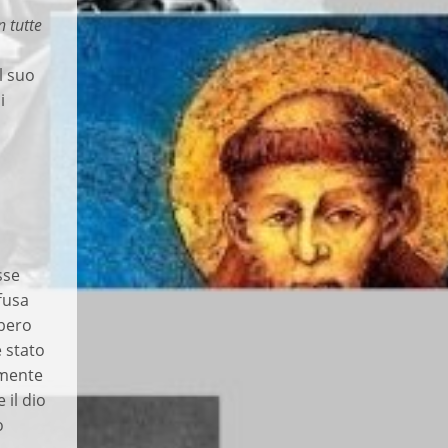
n tutte
l suo
i
sse
ffusa
bbero
e stato
emente
 il dio
o