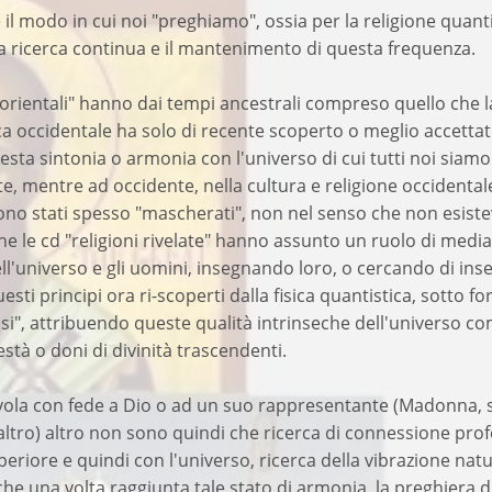
il modo in cui noi "preghiamo", ossia per la religione quant
la ricerca continua e il mantenimento di questa frequenza.
i orientali" hanno dai tempi ancestrali compreso quello che l
ica occidentale ha solo di recente scoperto o meglio accettat
esta sintonia o armonia con l'universo di cui tutti noi siamo
, mentre ad occidente, nella cultura e religione occidental
sono stati spesso "mascherati", non nel senso che non esist
e le cd "religioni rivelate" hanno assunto un ruolo di mediat
ell'universo e gli uomini, insegnando loro, o cercando di in
sti principi ora ri-scoperti dalla fisica quantistica, sotto f
iosi", attribuendo queste qualità intrinseche dell'universo c
està o doni di divinità trascendenti.
ivola con fede a Dio o ad un suo rappresentante (Madonna, s
altro) altro non sono quindi che ricerca di connessione pro
periore e quindi con l'universo, ricerca della vibrazione nat
 che una volta raggiunta tale stato di armonia, la preghiera d