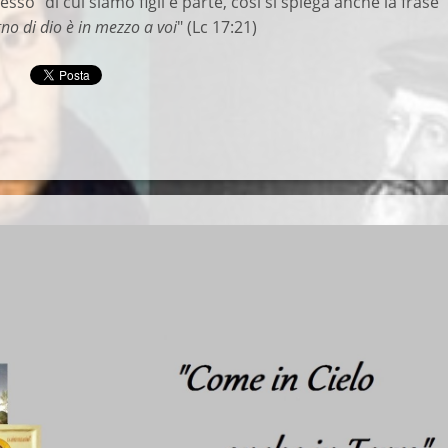
esso" di cui siamo figli e parte, così si spiega anche la frase
gno di dio è in mezzo a voi
" (Lc 17:21)