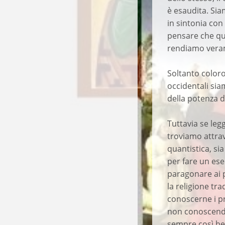
è esaudita. Sia
in sintonia con
pensare che qu
rendiamo vera
Soltanto coloro
occidentali sia
della potenza d
Tuttavia se leg
troviamo attrav
quantistica, si
per fare un es
paragonare ai p
la religione tr
conoscerne i pr
non conoscendo
sempre così be