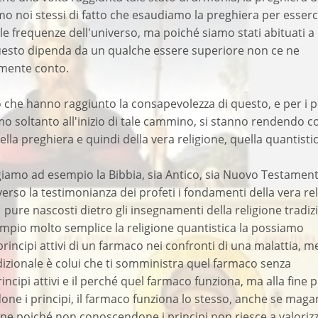
mo noi stessi di fatto che esaudiamo la preghiera per esserc
 le frequenze dell'universo, ma poiché siamo stati abituati a
esto dipenda da un qualche essere superiore non ce ne
mente conto.
 che hanno raggiunto la consapevolezza di questo, e per i p
mo soltanto all'inizio di tale cammino, si stanno rendendo c
ella preghiera e quindi della vera religione, quella quantisti
giamo ad esempio la Bibbia, sia Antico, sia Nuovo Testament
erso la testimonianza dei profeti i fondamenti della vera re
a pure nascosti dietro gli insegnamenti della religione tradiz
empio molto semplice la religione quantistica la possiamo
rincipi attivi di un farmaco nei confronti di una malattia, m
adizionale è colui che ti somministra quel farmaco senza
incipi attivi e il perché quel farmaco funziona, ma alla fine 
ne i principi, il farmaco funziona lo stesso, anche se maga
ne poiché non conoscendone i principi non riesce a valoriz