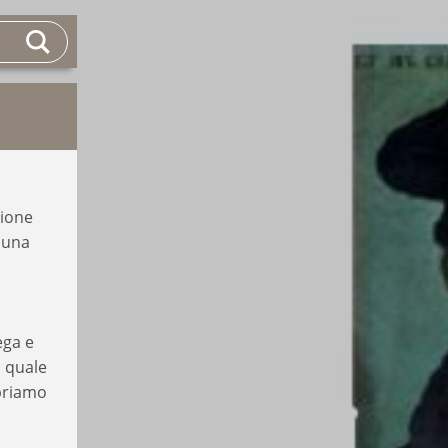
gione
e una
ega e
a quale
ibriamo