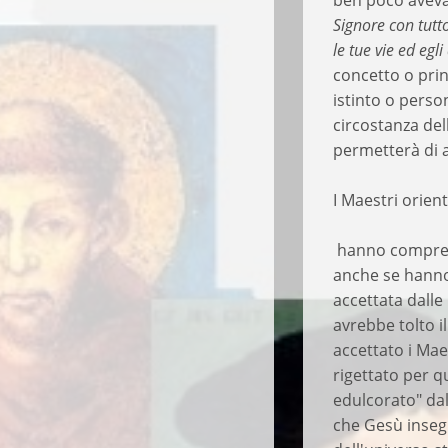
ben poco aveva 
Signore con tutto
le tue vie ed egl
concetto o prin
istinto o perso
circostanza del
permetterà di a
I Maestri orien
hanno compreso 
anche se hanno 
accettata dalle 
avrebbe tolto i
accettato i Mae
rigettato per 
edulcorato" dall
che Gesù insegn