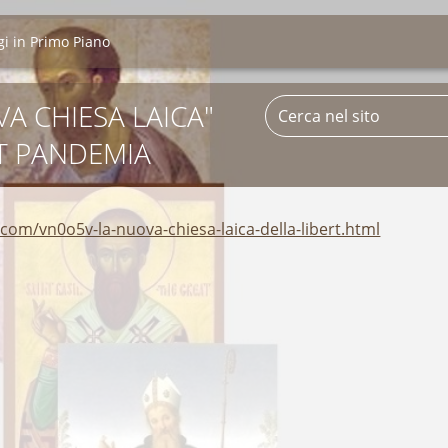
i in Primo Piano
A CHIESA LAICA"
T PANDEMIA
com/vn0o5v-la-nuova-chiesa-laica-della-libert.html