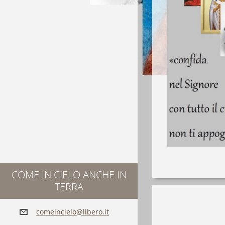
COME IN CIELO ANCHE IN
TERRA
comeinci
elo@libe
ro.it