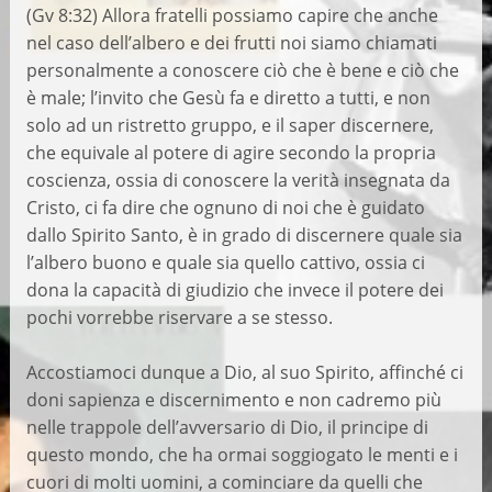
(Gv 8:32) Allora fratelli possiamo capire che anche
nel caso dell’albero e dei frutti noi siamo chiamati
personalmente a conoscere ciò che è bene e ciò che
è male; l’invito che Gesù fa e diretto a tutti, e non
solo ad un ristretto gruppo, e il saper discernere,
che equivale al potere di agire secondo la propria
coscienza, ossia di conoscere la verità insegnata da
Cristo, ci fa dire che ognuno di noi che è guidato
dallo Spirito Santo, è in grado di discernere quale sia
l’albero buono e quale sia quello cattivo, ossia ci
dona la capacità di giudizio che invece il potere dei
pochi vorrebbe riservare a se stesso.
Accostiamoci dunque a Dio, al suo Spirito, affinché ci
doni sapienza e discernimento e non cadremo più
nelle trappole dell’avversario di Dio, il principe di
questo mondo, che ha ormai soggiogato le menti e i
cuori di molti uomini, a cominciare da quelli che