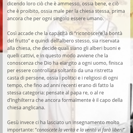
dicendo loro ciò che è ammesso, ossia bene, e ciò
che è proibito, ossia male per la chiesa stessa, prima
ancora che per ogni singolo essere umano.
Così accade che la capacità di “riconoscere la bontà
del frutto” e quindi dell’albero stesso, sia riservata
alla chiesa, che decide quali siano gli alberi buoni e
quelli cattivi, e in questo modo avviene che la
conoscenza che Dio ha elargito a ogni uomo, finisca
per essere controllata soltanto da una ristretta
casta di persone, ossia i politici e i religiosi di ogni
tempo, che fino ad anni recenti erano di fatto la
stessa categoria: pensate al papa re, o al re
d’Inghilterra che ancora formalmente è il capo della
chiesa anglicana.
Gesù invece ci ha lasciato un insegnamento molto
importante: “
conoscete la verità e la verità vi farà liberi!
”